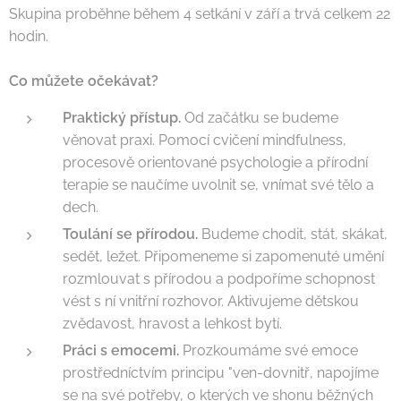
Skupina proběhne během 4 setkání v září a trvá celkem 22
hodin.
Co můžete očekávat?
Praktický přístup.
Od začátku se budeme
věnovat praxi. Pomocí cvičení mindfulness,
procesově orientované psychologie a přírodní
terapie se naučíme uvolnit se, vnímat své tělo a
dech.
Toulání se přírodou.
Budeme chodit, stát, skákat,
sedět, ležet. Připomeneme si zapomenuté umění
rozmlouvat s přírodou a podpoříme schopnost
vést s ní vnitřní rozhovor. Aktivujeme dětskou
zvědavost, hravost a lehkost bytí.
Práci s emocemi.
Prozkoumáme své emoce
prostředníctvím principu "ven-dovnitř, napojíme
se na své potřeby, o kterých ve shonu běžných