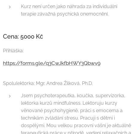
Kurz není určen jako náhrada za individuální
terapie závažná psychická onemocnění.
Cena: 5000 Kč
Přihláška:
https://forms.gle/q3CwJkfbHWY3Qbwv9
Spolulektorka: Mgr. Andrea Žilková, Ph.D.
Jsem psychoterapeutka, koučka, supervizorka,
lektorka kurzů mindfulness. Lektoruju kurzy
věnované psychohygieně, práci s emocema a
technikám zvládání stresu. Pracuji s dětmi i
dospělými. Mou velkou pracovní vášní je aktuálně
terapeutická práce v přírodě, vedení relaxačních a